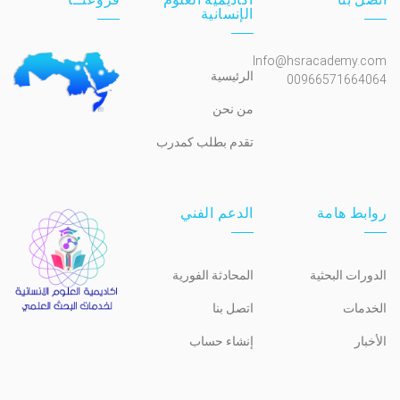
الإنسانية
Info@hsracademy.com
الرئيسية
00966571664064
من نحن
تقدم بطلب كمدرب
روابط هامة
الدعم الفني
الدورات البحثية
المحادثة الفورية
الخدمات
اتصل بنا
الأخبار
إنشاء حساب