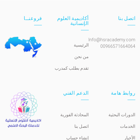
اتصل بنا
أكاديمية العلوم
فروعنــا
الإنسانية
Info@hsracademy.com
الرئيسية
00966571664064
من نحن
تقدم بطلب كمدرب
روابط هامة
الدعم الفني
الدورات البحثية
المحادثة الفورية
الخدمات
اتصل بنا
الأخبار
إنشاء حساب