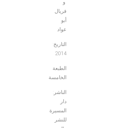
و
فريال
أبو
عواد
التاريخ:
2014
الطبعة
الخامسة
الناشر:
دار
المسيرة
للنشر