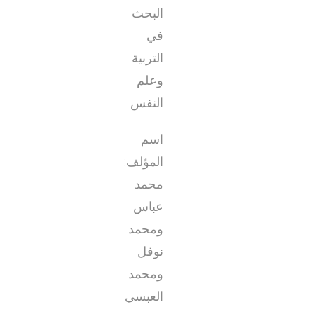
البحث
في
التربية
وعلم
النفس
اسم
المؤلف:
محمد
عباس
ومحمد
نوفل
ومحمد
العبسي