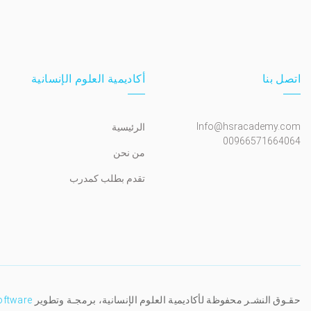
اتصل بنا
أكاديمية العلوم الإنسانية
Info@hsracademy.com
الرئيسية
00966571664064
من نحن
تقدم بطلب كمدرب
حقـوق النشـر محفوظة لأكاديمية العلوم الإنسانية، برمجـة وتطوير
oftware