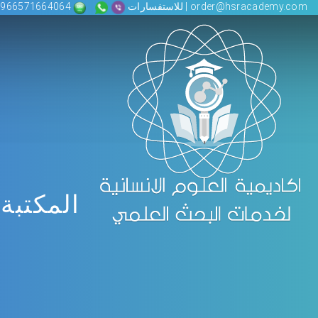
order@hsracademy.com | للاستفسارات
00966571664064
المكتبة 