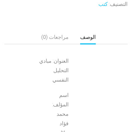
التصنيف:
كتب
الوصف
مراجعات (0)
العنوان: مبادي
التحليل
النفسي
اسم
المؤلف:
محمد
فؤاد