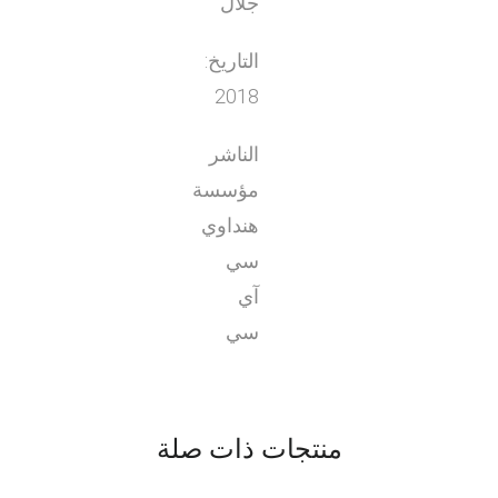
جلال
التاريخ:
2018
الناشر
مؤسسة
هنداوي
سي
آي
سي
منتجات ذات صلة