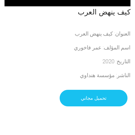
كيف ينهض العرب
العنوان: كيف ينهض العرب
اسم المؤلف: عمر فاخوري
التاريخ: 2020
الناشر: مؤسسة هنداوي
تحميل مجاني