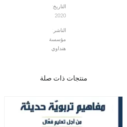
التاريخ:
2020
الناشر:
مؤسسة
هنداوي
منتجات ذات صلة