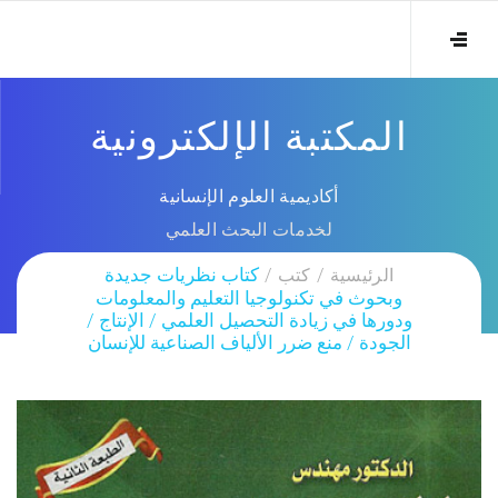
المكتبة الإلكترونية
أكاديمية العلوم الإنسانية
لخدمات البحث العلمي
الرئيسية
كتب
كتاب نظريات جديدة
وبحوث في تكنولوجيا التعليم والمعلومات
ودورها في زيادة التحصيل العلمي / الإنتاج /
الجودة / منع ضرر الألياف الصناعية للإنسان