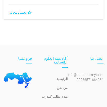
تحميل مجاني
اتصل بنا
أكاديمية العلوم
فروعنــا
الإنسانية
Info@hsracademy.com
الرئيسية
00966571664064
من نحن
تقدم بطلب كمدرب