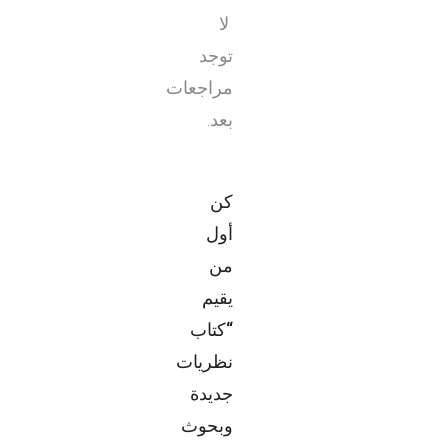
لا
توجد
مراجعات
بعد.
كن
أول
من
يقيم
“كتاب
نظريات
جديدة
وبحوث