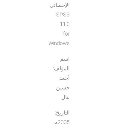
الإحصائي
SPSS
11.0
for
Windows.
اسم
المؤلف:
أحمد
حسين
بتال.
التاريخ:
2005م.