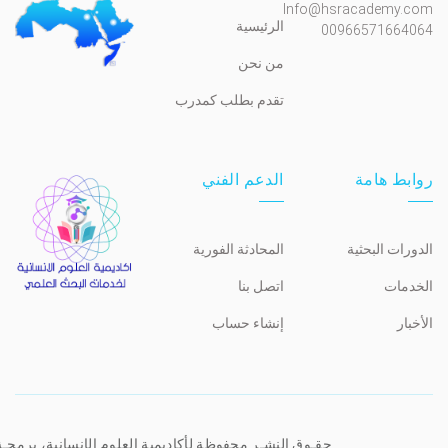
Info@hsracademy.com
الرئيسية
00966571664064
من نحن
تقدم بطلب كمدرب
روابط هامة
الدعم الفني
الدورات البحثية
المحادثة الفورية
الخدمات
اتصل بنا
الأخبار
إنشاء حساب
حقـوق النشـر محفوظة لأكاديمية العلوم الإنسانية، برمجـ