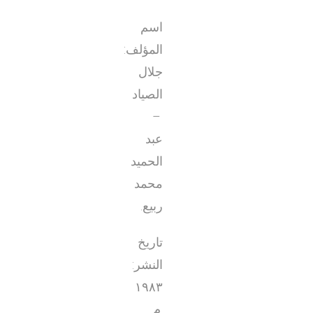
اسم
المؤلف:
جلال
الصياد
–
عبد
الحميد
محمد
ربيع.
تاريخ
النشر:
١٩٨٣
م