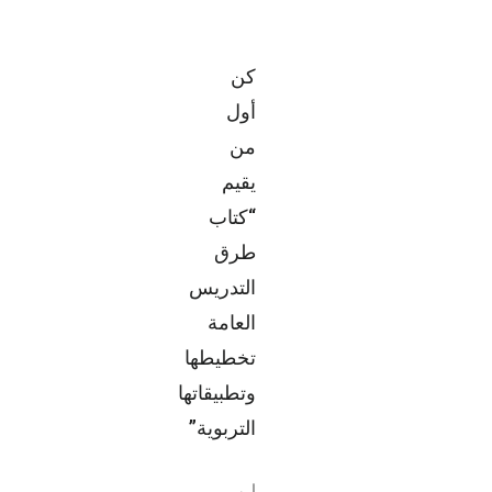
كن
أول
من
يقيم
“كتاب
طرق
التدريس
العامة
تخطيطها
وتطبيقاتها
التربوية”
لن