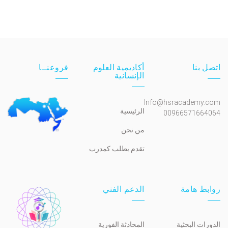
اتصل بنا
أكاديمية العلوم
فروعنــا
الإنسانية
Info@hsracademy.com
الرئيسية
00966571664064
من نحن
تقدم بطلب كمدرب
روابط هامة
الدعم الفني
الدورات البحثية
المحادثة الفورية