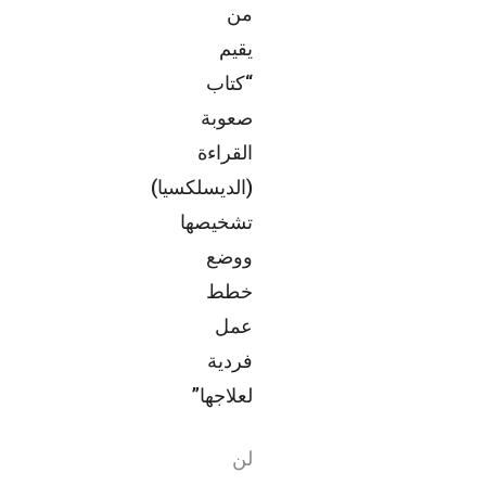
من
يقيم
“كتاب
صعوبة
القراءة
(الديسلكسيا)
تشخيصها
ووضع
خطط
عمل
فردية
لعلاجها”
لن