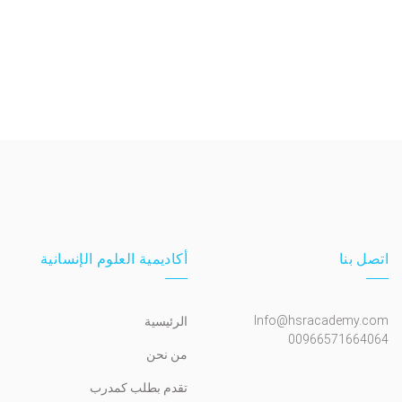
اتصل بنا
أكاديمية العلوم الإنسانية
Info@hsracademy.com
الرئيسية
00966571664064
من نحن
تقدم بطلب كمدرب