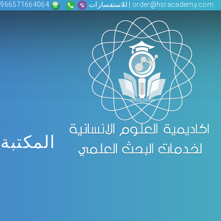
order@hsracademy.com | للاستفسارات
00966571664064
المكتبة 