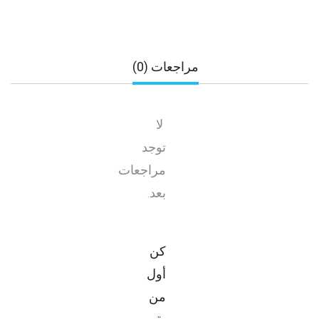
مراجعات (0)
لا
توجد
مراجعات
بعد.
كن
أول
من