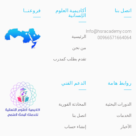
اتصل بنا
أكاديمية العلوم
فروعنــا
الإنسانية
Info@hsracademy.com
الرئيسية
00966571664064
من نحن
تقدم بطلب كمدرب
روابط هامة
الدعم الفني
الدورات البحثية
المحادثة الفورية
الخدمات
اتصل بنا
الأخبار
إنشاء حساب