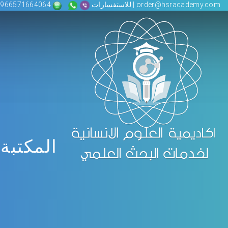
order@hsracademy.com | للاستفسارات
00966571664064
المكتبة 