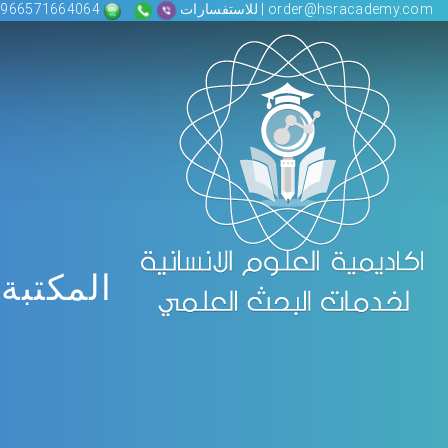
order@hsracademy.com | للاستفسارات
00966571664064
المكتبة 