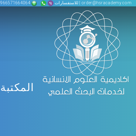
order@hsracademy.com | للاستفسارات
00966571664064
المكتبة 