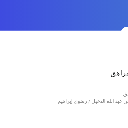
مراهق
هق
بن عبد الله الدخيل / رضوى إبراهيم