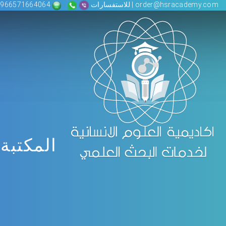
order@hsracademy.com | للاستفسارات
00966571664064
المكتبة 