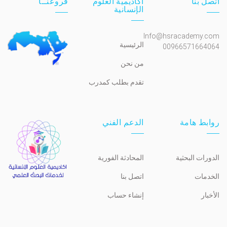
اتصل بنا
أكاديمية العلوم
فروعنــا
الإنسانية
Info@hsracademy.com
الرئيسية
00966571664064
من نحن
تقدم بطلب كمدرب
روابط هامة
الدعم الفني
الدورات البحثية
المحادثة الفورية
الخدمات
اتصل بنا
الأخبار
إنشاء حساب