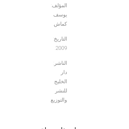
المؤلف:
يوسف
كماش.
التاريخ:
2009.
الناشر:
دار
الخليج
للنشر
والتوزيع.