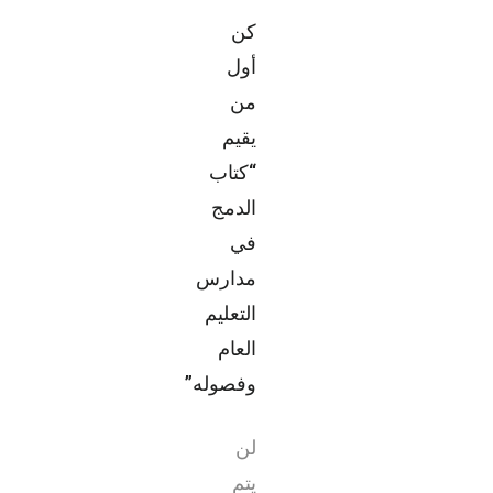
كن
أول
من
يقيم
“كتاب
الدمج
في
مدارس
التعليم
العام
وفصوله”
لن
يتم