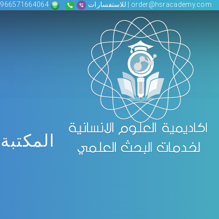
order@hsracademy.com | للاستفسارات
00966571664064
المكتبة 