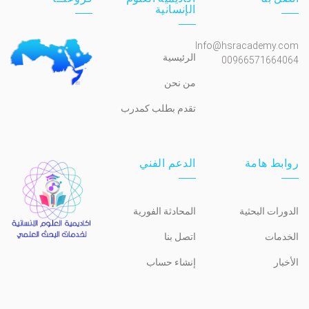
الإنسانية
Info@hsracademy.com
الرئيسية
00966571664064
من نحن
تقدم بطلب كمدرب
روابط هامة
الدعم الفني
الدورات البحثية
المحادثة الفورية
الخدمات
اتصل بنا
الأخبار
إنشاء حساب