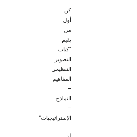
كن
أول
من
يقيم
“كتاب
التطوير
التنظيمي
المفاهيم
–
النماذج
–
الإستراتيجيات”
لن