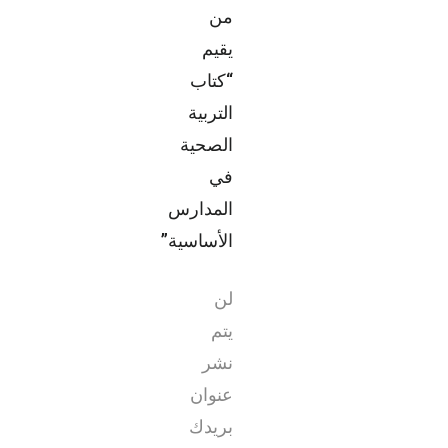
من
يقيم
“كتاب
التربية
الصحية
في
المدارس
الأساسية”
لن
يتم
نشر
عنوان
بريدك