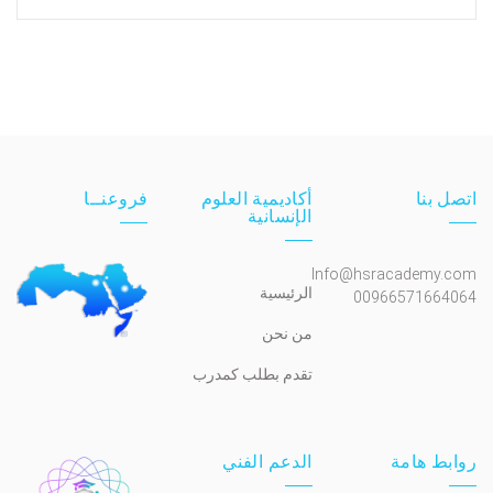
اتصل بنا
أكاديمية العلوم
فروعنــا
الإنسانية
Info@hsracademy.com
الرئيسية
00966571664064
من نحن
تقدم بطلب كمدرب
روابط هامة
الدعم الفني