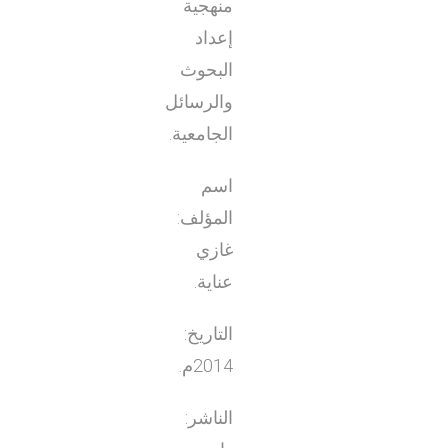
منهجية
إعداد
البحوث
والرسائل
الجامعية.
اسم
المؤلف:
غازي
عناية.
التاريخ:
2014م.
الناشر: