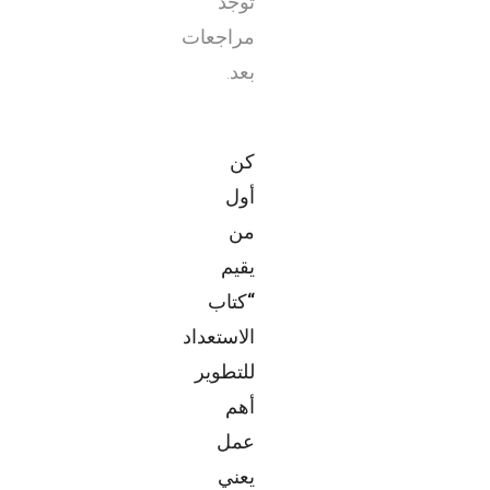
توجد
مراجعات
بعد.
كن
أول
من
يقيم
“كتاب
الاستعداد
للتطوير
أهم
عمل
يعني