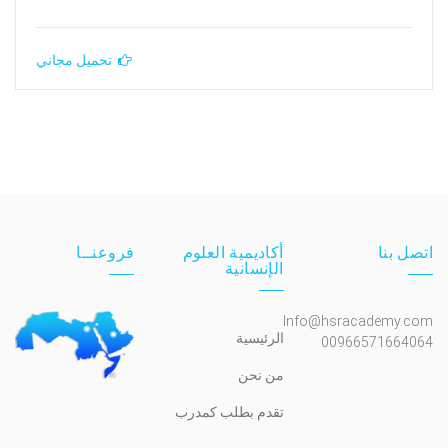
تحميل مجاني
اتصل بنا
أكاديمية العلوم
فروعنــا
الإنسانية
Info@hsracademy.com
الرئيسية
00966571664064
من نحن
تقدم بطلب كمدرب