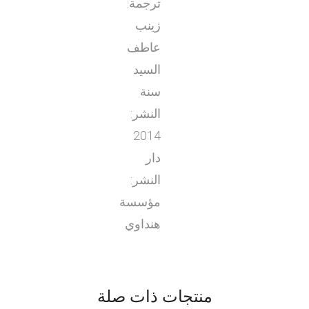
ترجمة:
زينب
عاطف
السيد
سنة
النشر:
2014
دار
النشر:
مؤسسة
هنداوي
منتجات ذات صلة