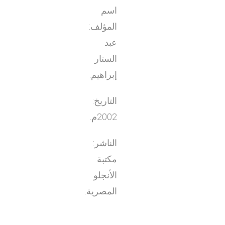
اسم
المؤلف:
عبد
الستار
إبراهيم.
التاريخ:
2002م.
الناشر:
مكتبة
الأنجلو
المصرية.