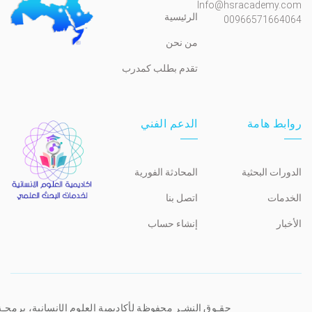
Info@hsracademy.com
الرئيسية
00966571664064
من نحن
تقدم بطلب كمدرب
روابط هامة
الدعم الفني
الدورات البحثية
المحادثة الفورية
الخدمات
اتصل بنا
الأخبار
إنشاء حساب
حقـوق النشـر محفوظة لأكاديمية العلوم الإنسانية، برمجـ