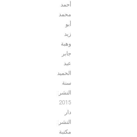
أحمد
محمد
أبو
زيد
وهبة
جابر
عبد
الحميد
سنة
النشر:
2015
دار
النشر:
مكتبة