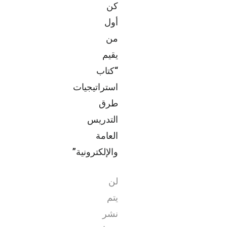
كن
أول
من
يقيم
“كتاب
استراتيجيات
طرق
التدريس
العامة
والإلكترونية”
لن
يتم
نشر