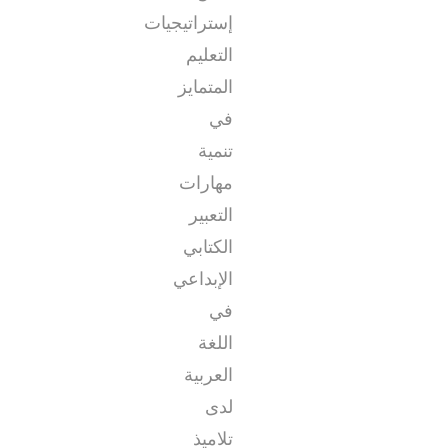
إستراتيجيات
التعليم
المتمايز
في
تنمية
مهارات
التعبير
الكتابي
الإبداعي
في
اللغة
العربية
لدى
تلاميذ