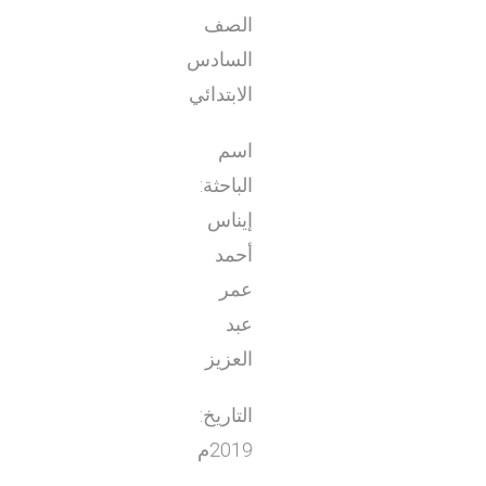
الصف
السادس
الابتدائي
اسم
الباحثة:
إيناس
أحمد
عمر
عبد
العزيز
التاريخ:
2019م