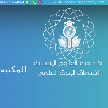
order@hsracademy.com | للاستفسارات
00966571664064
المكتبة 