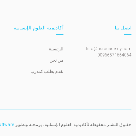
اتصل بنا
أكاديمية العلوم الإنسانية
Info@hsracademy.com
الرئيسية
00966571664064
من نحن
تقدم بطلب كمدرب
حقـوق النشـر محفوظة لأكاديمية العلوم الإنسانية، برمجـة وتطوير
oftware