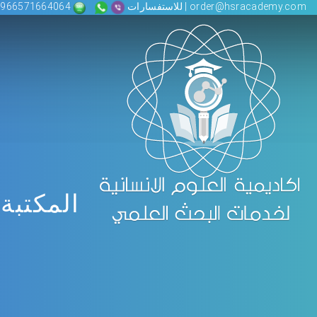
order@hsracademy.com | للاستفسارات
00966571664064
المكتبة 