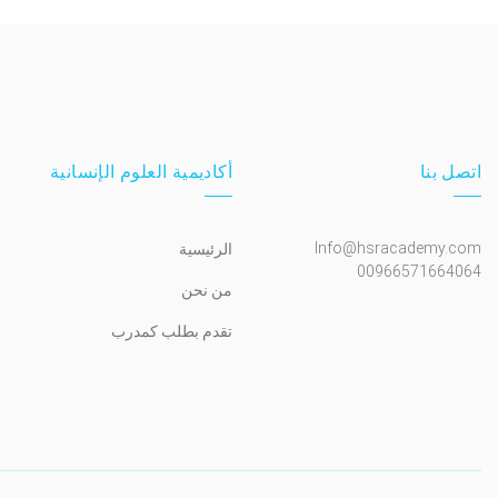
اتصل بنا
أكاديمية العلوم الإنسانية
Info@hsracademy.com
الرئيسية
00966571664064
من نحن
تقدم بطلب كمدرب