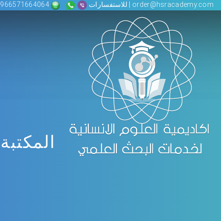
order@hsracademy.com | للاستفسارات
00966571664064
المكتبة 