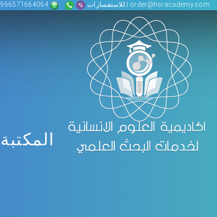
order@hsracademy.com | للاستفسارات
00966571664064
المكتبة 