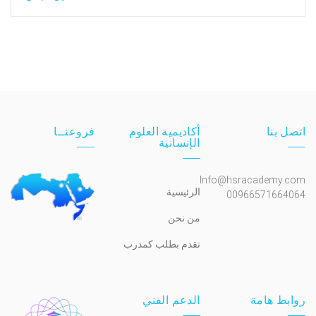
اتصل بنا
أكاديمية العلوم
فروعنــا
الإنسانية
Info@hsracademy.com
الرئيسية
00966571664064
من نحن
تقدم بطلب كمدرب
روابط هامة
الدعم الفني