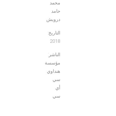
محمد
حامد
درويش
التاريخ:
2018
الناشر:
مؤسسة
هنداوي
سي
أي
سي