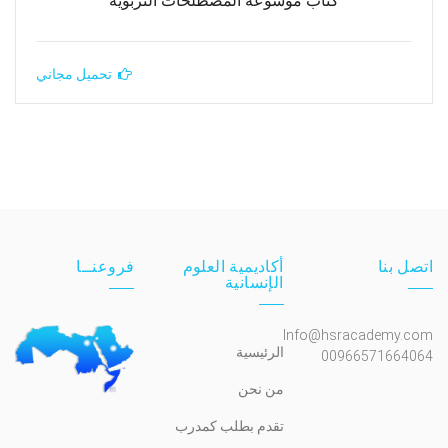
كتاب موسوعة المصطلحات التربوية
تحميل مجاني
اتصل بنا
أكاديمية العلوم
فروعنــا
الإنسانية
Info@hsracademy.com
الرئيسية
00966571664064
من نحن
تقدم بطلب كمدرب