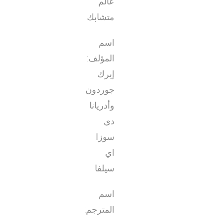
عالم
متشابك
اسم
المؤلف:
إيرك
جوردون
وأدريانا
دي
سوزا
اي
سيلفا
اسم
المترجم: