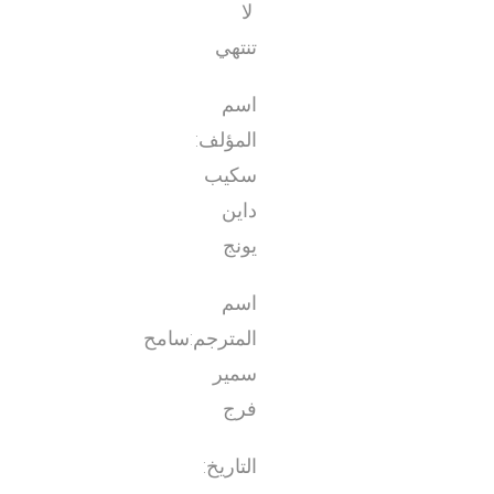
لا
تنتهي
اسم
المؤلف:
سكيب
داين
يونج
اسم
المترجم:سامح
سمير
فرج
التاريخ: