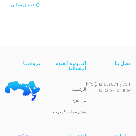
تحميل مجاني
اتصل بنا
أكاديمية العلوم
فروعنــا
الإنسانية
Info@hsracademy.com
الرئيسية
00966571664064
من نحن
تقدم بطلب كمدرب
روابط هامة
الدعم الفني