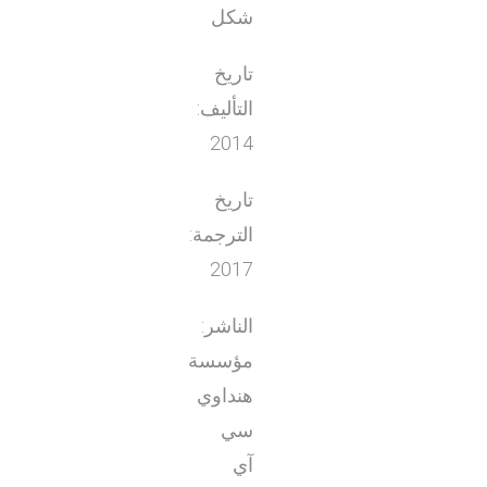
شكل
تاريخ
التأليف:
2014
تاريخ
الترجمة:
2017
الناشر:
مؤسسة
هنداوي
سي
آي