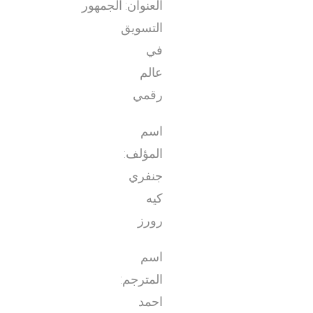
العنوان: الجمهور
التسويق
في
عالم
رقمي
اسم
المؤلف:
جنفري
كيه
رورز
اسم
المترجم:
احمد