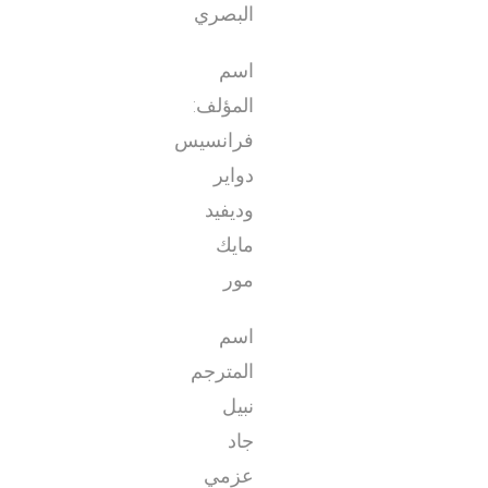
البصري
اسم
المؤلف:
فرانسيس
دواير
وديفيد
مايك
مور
اسم
المترجم
نبيل
جاد
عزمي