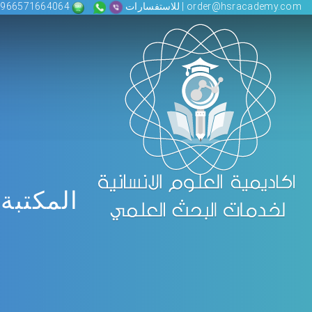
order@hsracademy.com | للاستفسارات
00966571664064
المكتبة 