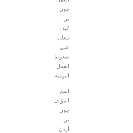
جون
بي
كيف
تتغلب
على
ضغوط
العمل
اليومية
اسم
المؤلف:
جون
بي
أردن