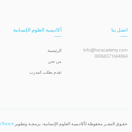
اتصل بنا
أكاديمية العلوم الإنسانية
Info@hsracademy.com
الرئيسية
00966571664064
من نحن
تقدم بطلب كمدرب
حقـوق النشـر محفوظة لأكاديمية العلوم الإنسانية، برمجـة وتطوير
oftware