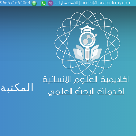
order@hsracademy.com | للاستفسارات
00966571664064
المكتبة 