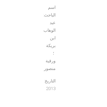
اسم
الباحث:
عبد
الوهاب
ابن
بريكة
؛
ورقية
منصور
التاريخ:
2013