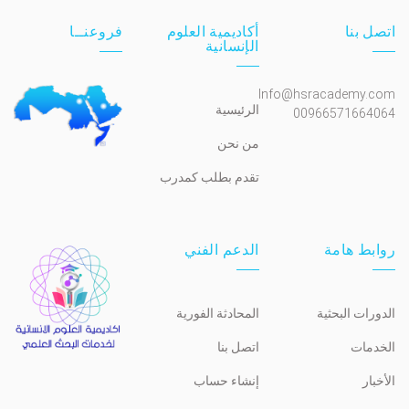
اتصل بنا
أكاديمية العلوم
فروعنــا
الإنسانية
Info@hsracademy.com
الرئيسية
00966571664064
من نحن
تقدم بطلب كمدرب
روابط هامة
الدعم الفني
الدورات البحثية
المحادثة الفورية
الخدمات
اتصل بنا
الأخبار
إنشاء حساب