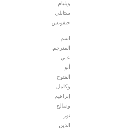
ويليام
ستانلي
جيفونس
اسم
المترجم:
علي
أبو
الفتوح
وكامل
إبراهيم
وصالح
نور
الدين
و