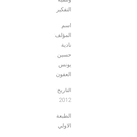
التفكير
اسم
المؤلف:
نادية
حسين
يونس
العفون
التاريخ:
2012
الطبعة
الاولي