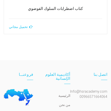
كتاب اضطرابات السلوك الفوضوي
تحميل مجاني
اتصل بنا
أكاديمية العلوم
فروعنــا
الإنسانية
Info@hsracademy.com
الرئيسية
00966571664064
من نحن