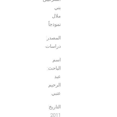
بني
ملال
نموذجاً
المصدر:
دراسات
اسم
الباحث:
عبد
الرحيم
عنبي
التاريخ:
2011