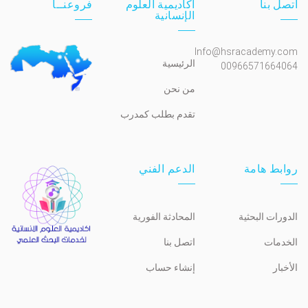
اتصل بنا
أكاديمية العلوم
فروعنــا
الإنسانية
Info@hsracademy.com
الرئيسية
00966571664064
من نحن
تقدم بطلب كمدرب
روابط هامة
الدعم الفني
الدورات البحثية
المحادثة الفورية
الخدمات
اتصل بنا
الأخبار
إنشاء حساب