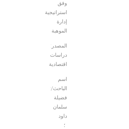
وفق
استراتيجية
إدارة
الموهبة
المصدر:
دراسات
اقتصادية
اسم
الباحث/:
فضيلة
سلمان
داود
؛