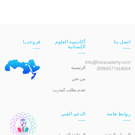
اتصل بنا
أكاديمية العلوم
فروعنــا
الإنسانية
Info@hsracademy.com
الرئيسية
00966571664064
من نحن
تقدم بطلب كمدرب
روابط هامة
الدعم الفني
الدورات البحثية
المحادثة الفورية