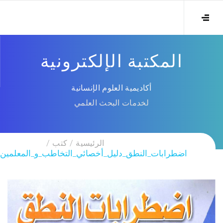
المكتبة الإلكترونية
أكاديمية العلوم الإنسانية
لخدمات البحث العلمي
الرئيسية
كتب
اضطرابات_النطق_دليل_أخصائي_التخاطب_و_المعلمين_و