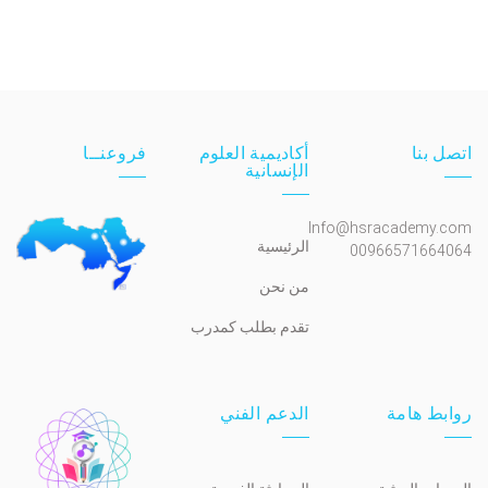
اتصل بنا
أكاديمية العلوم
فروعنــا
الإنسانية
Info@hsracademy.com
الرئيسية
00966571664064
من نحن
تقدم بطلب كمدرب
روابط هامة
الدعم الفني