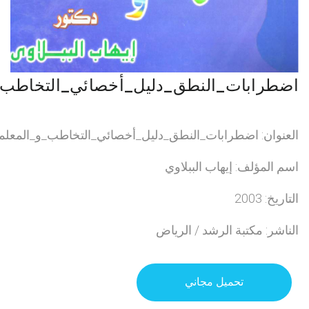
اضطرابات_النطق_دليل_أخصائي_التخاطب_و
العنوان: اضطرابات_النطق_دليل_أخصائي_التخاطب_و_المعلمي
اسم المؤلف: إيهاب الببلاوي
التاريخ: 2003
الناشر: مكتبة الرشد / الرياض
تحميل مجاني