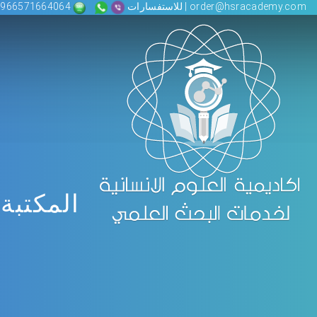
order@hsracademy.com | للاستفسارات
00966571664064
المكتبة 